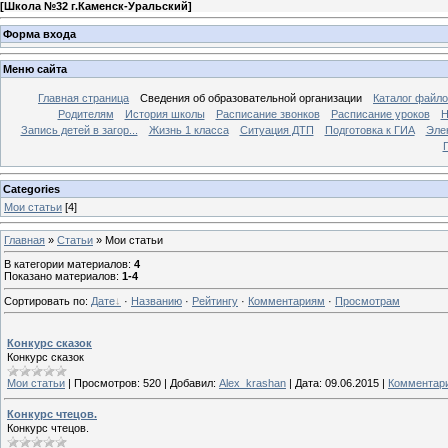
[
Школа №32 г.Каменск-Уральский
]
Форма входа
Меню сайта
Главная страница
Сведения об образовательной организации
Каталог файл
Родителям
История школы
Расписание звонков
Расписание уроков
Н
Запись детей в загор...
Жизнь 1 класса
Ситуация ДТП
Подготовка к ГИА
Эле
П
Categories
Мои статьи
[4]
Главная
»
Статьи
» Мои статьи
В категории материалов
:
4
Показано материалов
:
1-4
Сортировать по
:
Дате
·
Названию
·
Рейтингу
·
Комментариям
·
Просмотрам
Конкурс сказок
Конкурс сказок
Мои статьи
|
Просмотров:
520
|
Добавил:
Alex_krashan
|
Дата:
09.06.2015
|
Комментари
Конкурс чтецов.
Конкурс чтецов.