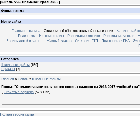
[
Школа №32 г.Каменск-Уральский
]
Форма входа
Меню сайта
Главная страница
Сведения об образовательной организации
Каталог файл
Родителям
История школы
Расписание звонков
Расписание уроков
Н
Запись детей в загор...
Жизнь 1 класса
Ситуация ДТП
Подготовка к ГИА
Эле
П
Categories
Школьные файлы
[159]
Приказы
[0]
Главная
»
Файлы
»
Школьные файлы
Приказ "О планируемом количестве первых классов на 2016-2017 учебный год"
[
Скачать с сервера
(578.1 Kb) ]
Полная версия сайта