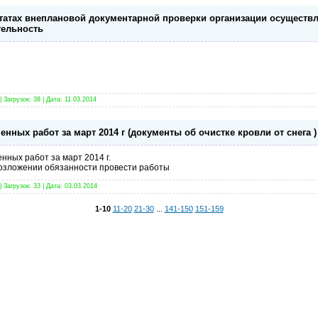
татах внеплановой документарной проверки организации осущест
тельность
 Загрузок: 38 | Дата:
11.03.2014
нных работ за март 2014 г (документы об очистке кровли от снега )
нных работ за март 2014 г.
возложении обязанности провести работы
 Загрузок: 33 | Дата:
03.03.2014
1-10
11-20
21-30
...
141-150
151-159