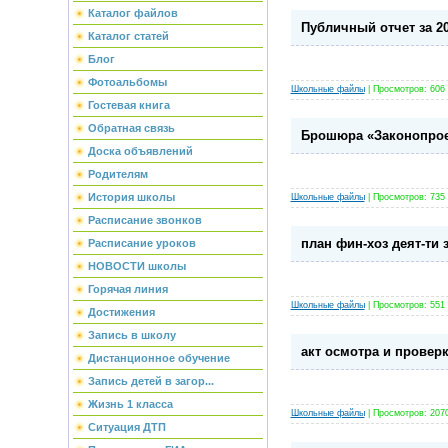
Каталог файлов
Публичный отчет за 20
Каталог статей
Блог
Фотоальбомы
Школьные файлы
| Просмотров: 606 |
Гостевая книга
Обратная связь
Брошюра «Законопрое
Доска объявлений
Родителям
История школы
Школьные файлы
| Просмотров: 735 |
Расписание звонков
план фин-хоз деят-ти з
Расписание уроков
НОВОСТИ школы
Горячая линия
Школьные файлы
| Просмотров: 551 |
Достижения
Запись в школу
акт осмотра и провер
Дистанционное обучение
Запись детей в загор...
Жизнь 1 класса
Школьные файлы
| Просмотров: 2070 
Ситуация ДТП