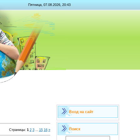
Пятница, 07.08.2026, 20:43
Вход на сайт
Поиск
Страницы
:
1
2
3
...
15
16
»