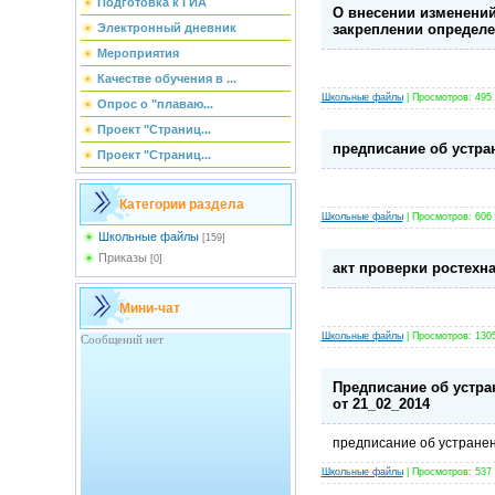
Подготовка к ГИА
О внесении изменений
закреплении определе
Электронный дневник
Мероприятия
Качестве обучения в ...
Школьные файлы
| Просмотров: 495 |
Опрос о "плаваю...
Проект "Страниц...
предписание об устр
Проект "Страниц...
Категории раздела
Школьные файлы
| Просмотров: 606 |
Школьные файлы
[159]
Приказы
[0]
акт проверки ростехн
Мини-чат
Школьные файлы
| Просмотров: 1305 
Предписание об устра
от 21_02_2014
предписание об устране
Школьные файлы
| Просмотров: 537 |