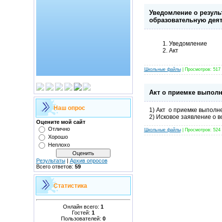
Уведомление о резуль
образовательную дея
Уведомление
Акт
Школьные файлы
| Просмотров: 517 |
Акт о приемке выполне
Наш опрос
1) Акт о приемке выполне
2) Исковое заявление о 
Оцените мой сайт
Отлично
Школьные файлы
| Просмотров: 524 |
Хорошо
Неплохо
Результаты
|
Архив опросов
Всего ответов:
59
Статистика
Онлайн всего:
1
Гостей:
1
Пользователей:
0