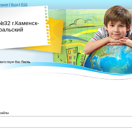
рация
|
Вход
|
RSS
№32 г.Каменск-
ральский
ветствую Вас
Гость
файлы