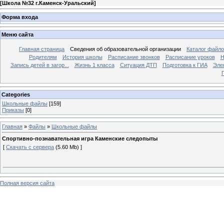
[
Школа №32 г.Каменск-Уральский
]
Форма входа
Меню сайта
Главная страница
Сведения об образовательной организации
Каталог файл
Родителям
История школы
Расписание звонков
Расписание уроков
Н
Запись детей в загор...
Жизнь 1 класса
Ситуация ДТП
Подготовка к ГИА
Эле
П
Categories
Школьные файлы
[159]
Приказы
[0]
Главная
»
Файлы
»
Школьные файлы
Спортивно-познавательная игра Каменские следопыты
[
Скачать с сервера
(5.60 Mb) ]
Полная версия сайта