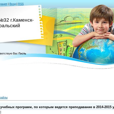
рация
|
Вход
|
RSS
№32 г.Каменск-
ральский
ветствую Вас
Гость
файлы
учебных программ, по которым ведется преподавание в 2014-2015 
]