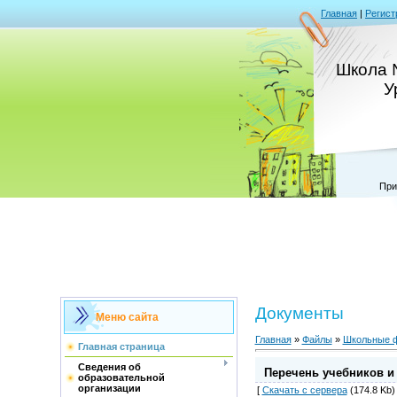
Главная
|
Регист
Школа 
У
При
Документы
Меню сайта
Главная
»
Файлы
»
Школьные 
Главная страница
Сведения об
Перечень учебников и 
образовательной
организации
[
Скачать с сервера
(174.8 Kb) 