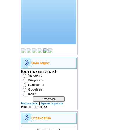
Наш опрос
Как вы к нам попали?
Yandex.ru
Wikipedia.ru
Rambler.ru
Google.ru
mail.ru
Результаты
|
Архив опросов
Всего ответов:
35
Статистика