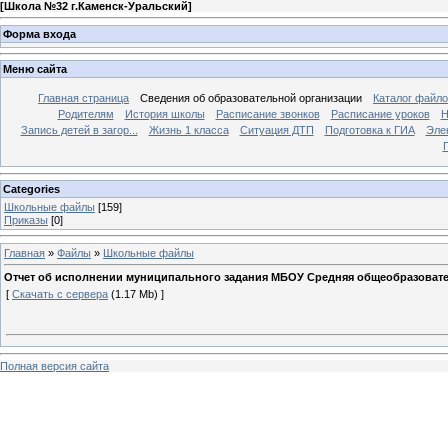
[
Школа №32 г.Каменск-Уральский
]
Форма входа
Меню сайта
Главная страница
Сведения об образовательной организации
Каталог файл
Родителям
История школы
Расписание звонков
Расписание уроков
Н
Запись детей в загор...
Жизнь 1 класса
Ситуация ДТП
Подготовка к ГИА
Эле
П
Categories
Школьные файлы
[159]
Приказы
[0]
Главная
»
Файлы
»
Школьные файлы
Отчет об исполнении муниципального задания МБОУ Средняя общеобразовател
[
Скачать с сервера
(1.17 Mb) ]
Полная версия сайта