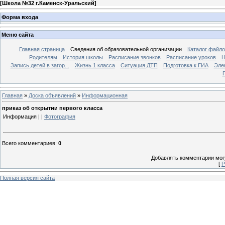
[
Школа №32 г.Каменск-Уральский
]
Форма входа
Меню сайта
Главная страница
Сведения об образовательной организации
Каталог файл
Родителям
История школы
Расписание звонков
Расписание уроков
Н
Запись детей в загор...
Жизнь 1 класса
Ситуация ДТП
Подготовка к ГИА
Эле
П
Главная
»
Доска объявлений
»
Информационная
приказ об открытии первого класса
Информация | |
Фотография
Всего комментариев
:
0
Добавлять комментарии могу
[
Р
Полная версия сайта