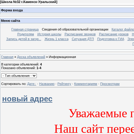
[
Школа №32 г.Каменск-Уральский
]
Форма входа
Меню сайта
Главная страница
Сведения об образовательной организации
Каталог файл
Родителям
История школы
Расписание звонков
Расписание уроков
Н
Запись детей в загор...
Жизнь 1 класса
Ситуация ДТП
Подготовка к ГИА
Эле
П
Главная
»
Доска объявлений
» Информационная
В категории объявлений
:
4
Показано объявлений
:
1-4
Сортировать по
:
Дате
·
Названию
·
Рейтингу
·
Комментариям
·
Просмотрам
новый адрес
Уважаемые п
Наш сайт перее