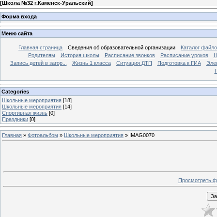
[
Школа №32 г.Каменск-Уральский
]
Форма входа
Меню сайта
Главная страница
Сведения об образовательной организации
Каталог файл
Родителям
История школы
Расписание звонков
Расписание уроков
Н
Запись детей в загор...
Жизнь 1 класса
Ситуация ДТП
Подготовка к ГИА
Эле
П
Categories
Школьные мероприятия
[18]
Школьные мероприятия
[14]
Спортивная жизнь
[0]
Праздники
[0]
Главная
»
Фотоальбом
»
Школьные мероприятия
» IMAG0070
Просмотреть ф