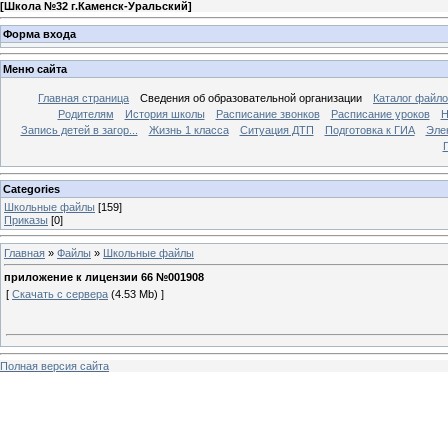
[
Школа №32 г.Каменск-Уральский
]
Форма входа
Меню сайта
Главная страница
Сведения об образовательной организации
Каталог файл
Родителям
История школы
Расписание звонков
Расписание уроков
Н
Запись детей в загор...
Жизнь 1 класса
Ситуация ДТП
Подготовка к ГИА
Эле
П
Categories
Школьные файлы
[159]
Приказы
[0]
Главная
»
Файлы
»
Школьные файлы
приложение к лицензии 66 №001908
[
Скачать с сервера
(4.53 Mb) ]
Полная версия сайта