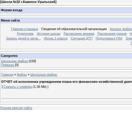
[
Школа №32 г.Каменск-Уральский
]
Форма входа
Меню сайта
Главная страница
Сведения об образовательной организации
Каталог файл
Родителям
История школы
Расписание звонков
Расписание уроков
Н
Запись детей в загор...
Жизнь 1 класса
Ситуация ДТП
Подготовка к ГИА
Эле
П
Categories
Школьные файлы
[159]
Приказы
[0]
Главная
»
Файлы
»
Школьные файлы
ОТЧЕТ об исполнении учреждением плана его финансово-хозяйственной деятел
[
Скачать с сервера
(1.36 Mb) ]
Полная версия сайта