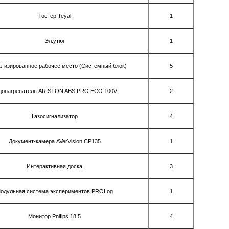
Тостер Teyal
1
Эл.утюг
1
тизированное рабочее место (Системный блок)
5
донагреватель ARISTON ABS PRO ECO 100V
2
Газосигнализатор
4
Документ-камера AVerVision СР135
1
Интерактивная доска
3
одульная система экспериментов PROLog
1
Монитор PniIips 18.5
4