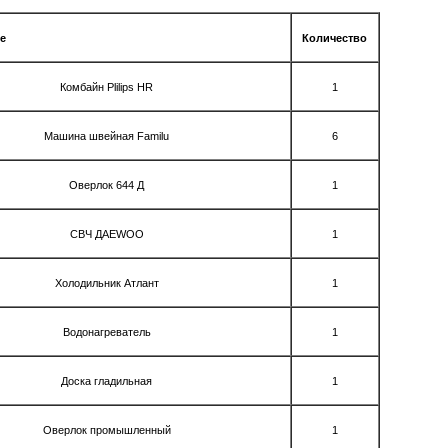
е
Количество
Комбайн Plilips HR
1
Машина швейная Familu
6
Оверлок 644 Д
1
СВЧ ДАЕWОО
1
Холодильник Атлант
1
Водонагреватель
1
Доска гладильная
1
Оверлок промышленный
1