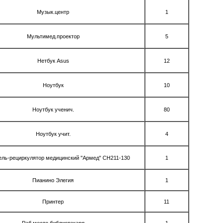
Музык.центр
1
Мультимед.проектор
5
Нетбук Asus
12
Ноутбук
10
Ноутбук ученич.
80
Ноутбук учит.
4
ль-рециркулятор медицинский "Армед" СН211-130
1
Пианино Элегия
1
Принтер
11
Раб.место библиотекаря
1