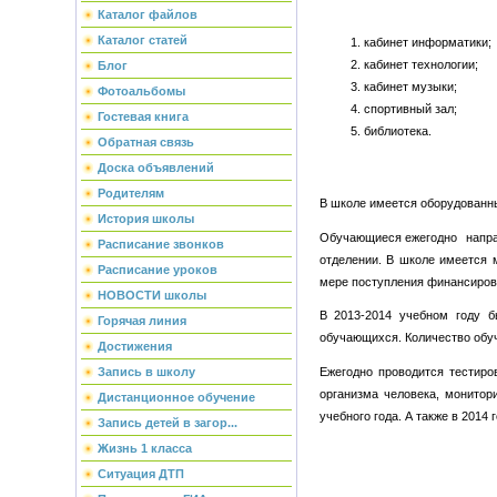
Каталог файлов
Каталог статей
кабинет информатики;
кабинет технологии;
Блог
кабинет музыки;
Фотоальбомы
спортивный зал;
Гостевая книга
библиотека.
Обратная связь
Доска объявлений
Родителям
В школе имеется оборудованны
История школы
Обучающиеся ежегодно напра
Расписание звонков
отделении. В школе имеется 
Расписание уроков
мере поступления финансиров
НОВОСТИ школы
В 2013-2014 учебном году б
Горячая линия
обучающихся. Количество обуч
Достижения
Запись в школу
Ежегодно проводится тестир
организма человека, монитор
Дистанционное обучение
учебного года. А также в 2014
Запись детей в загор...
Жизнь 1 класса
Ситуация ДТП