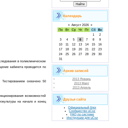
Календарь
«
Август 2026
»
Пн
Вт
Ср
Чт
Пт
Сб
Вс
1
2
3
4
5
6
7
8
9
10
11
12
13
14
15
16
17
18
19
20
21
22
23
24
25
26
27
28
29
30
31
ледования в поликлиническом
щение кабинета проводится по
Архив записей
2013 Январь
. Тестированием охвачено 50
2013 Март
2013 Апрель
нкционирования возможностей
Друзья сайта
изкультуры на начало и конец
Официальный блог
Сообщество uCoz
FAQ по системе
Инструкции для uCoz