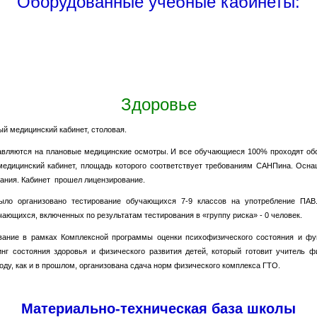
Оборудованные учебные кабинеты:
Здоровье
й медицинский кабинет, столовая.
вляются на плановые медицинские осмотры. И все обучающиеся 100% проходят обс
медицинский кабинет, площадь которого соответствует требованиям САНПина. Осна
ания. Кабинет прошел лицензирование.
ыло организовано тестирование обучающихся 7-9 классов на употребление ПАВ
ающихся, включенных по результатам тестирования в «группу риска» - 0 человек.
ование в рамках Комплексной программы оценки психофизического состояния и фу
инг состояния здоровья и физического развития детей, который готовит учитель ф
 году, как и в прошлом, организована сдача норм физического комплекса ГТО.
Материально-техническая база школы