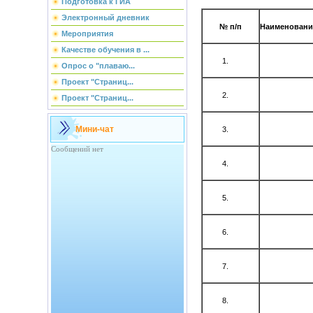
Подготовка к ГИА
Электронный дневник
№ п/п
Наименовани
Мероприятия
Качестве обучения в ...
Опрос о "плаваю...
Проект "Страниц...
Проект "Страниц...
Мини-чат