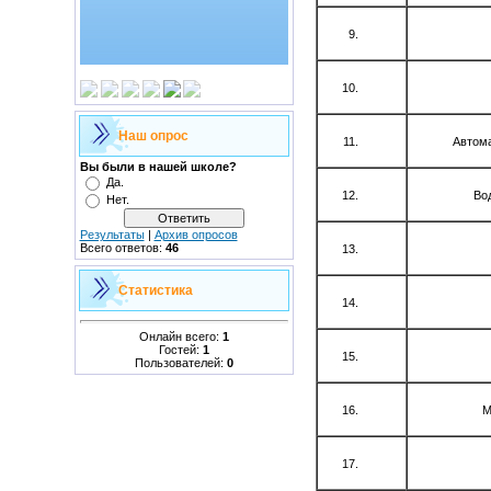
Наш опрос
Автома
Вы были в нашей школе?
Да.
Во
Нет.
Результаты
|
Архив опросов
Всего ответов:
46
Статистика
Онлайн всего:
1
Гостей:
1
Пользователей:
0
М